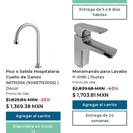
Entrega de 5 a 8 días
hábiles
Pico o Salida Hospitalaria
Monomando para Lavabo
Cuello de Ganso
P-1096 | JSuites
98719306 (90987193006) |
Precio de lista:
Docol
$2,839.68 MXN
-40%
Precio de lista:
$ 1,703.81
MXN
$1,825.84 MXN
-25%
Agregar al carrito
$ 1,369.38
MXN
Entrega de 24
Agregar al carrito
semanas
Disponible en Stock:
17