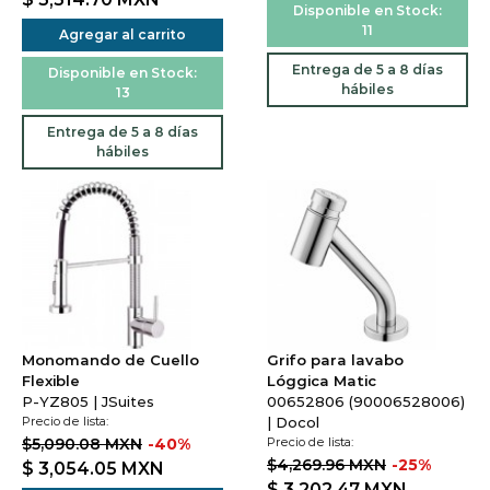
Disponible en Stock:
11
Agregar al carrito
Entrega de 5 a 8 días
Disponible en Stock:
hábiles
13
Entrega de 5 a 8 días
hábiles
Monomando de Cuello
Grifo para lavabo
Flexible
Lóggica Matic
P-YZ805 | JSuites
00652806 (90006528006)
Precio de lista:
| Docol
$5,090.08 MXN
-40%
Precio de lista:
$4,269.96 MXN
-25%
$ 3,054.05
MXN
$ 3,202.47
MXN