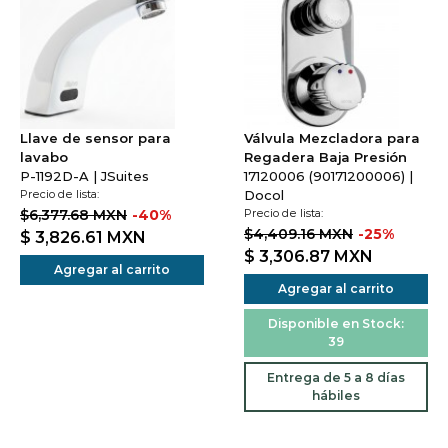
Llave de sensor para
Válvula Mezcladora para
lavabo
Regadera Baja Presión
P-1192D-A | JSuites
17120006 (90171200006) |
Precio de lista:
Docol
$6,377.68 MXN
-40%
Precio de lista:
$4,409.16 MXN
-25%
$ 3,826.61
MXN
$ 3,306.87
MXN
Agregar al carrito
Agregar al carrito
Disponible en Stock:
39
Entrega de 5 a 8 días
hábiles