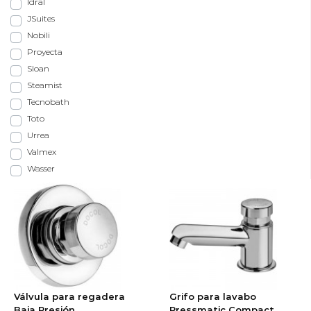
Idral
JSuites
Nobili
Proyecta
Sloan
Steamist
Tecnobath
Toto
Urrea
Valmex
Wasser
Válvula para regadera
Grifo para lavabo
Baja Presión
Pressmatic Compact