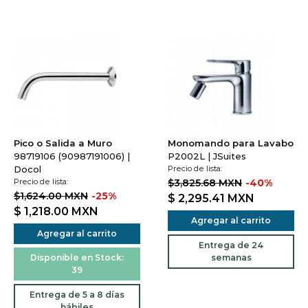
Pico o Salida a Muro
Monomando para Lavabo
98719106 (90987191006) |
P2002L | JSuites
Docol
Precio de lista:
Precio de lista:
$3,825.68 MXN
-40%
$1,624.00 MXN
-25%
$ 2,295.41
MXN
$ 1,218.00
MXN
Agregar al carrito
Agregar al carrito
Entrega de 24
Disponible en Stock:
semanas
39
Entrega de 5 a 8 días
hábiles