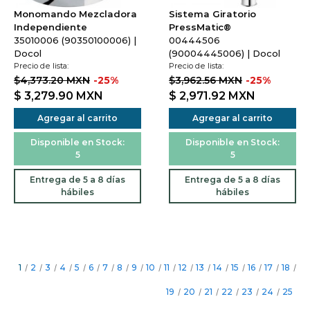
Monomando Mezcladora
Sistema Giratorio
Independiente
PressMatic®
35010006 (90350100006) |
00444506
Docol
(90004445006) | Docol
Precio de lista:
Precio de lista:
$4,373.20 MXN
-25%
$3,962.56 MXN
-25%
$ 3,279.90
MXN
$ 2,971.92
MXN
Agregar al carrito
Agregar al carrito
Disponible en Stock:
Disponible en Stock:
5
5
Entrega de 5 a 8 días
Entrega de 5 a 8 días
hábiles
hábiles
1
/
2
/
3
/
4
/
5
/
6
/
7
/
8
/
9
/
10
/
11
/
12
/
13
/
14
/
15
/
16
/
17
/
18
/
19
/
20
/
21
/
22
/
23
/
24
/
25