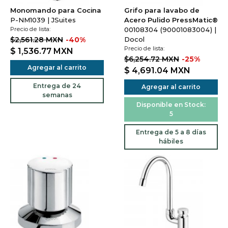
Monomando para Cocina
Grifo para lavabo de
P-NM1039 | JSuites
Acero Pulido PressMatic®
Precio de lista:
00108304 (90001083004) |
$2,561.28 MXN
-40%
Docol
Precio de lista:
$ 1,536.77
MXN
$6,254.72 MXN
-25%
Agregar al carrito
$ 4,691.04
MXN
Entrega de 24
Agregar al carrito
semanas
Disponible en Stock:
5
Entrega de 5 a 8 días
hábiles