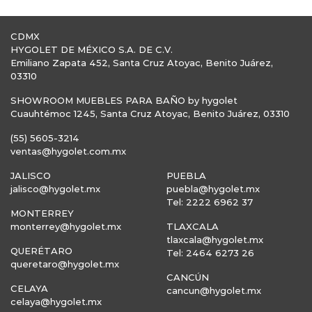
CDMX
HYGOLET DE MÉXICO S.A. DE C.V.
Emiliano Zapata 452, Santa Cruz Atoyac, Benito Juárez,
03310
SHOWROOM MUEBLES PARA BAÑO by hygolet
Cuauhtémoc 1245, Santa Cruz Atoyac, Benito Juárez, 03310
(55) 5605-3214
ventas@hygolet.com.mx
JALISCO
PUEBLA
jalisco@hygolet.mx
puebla@hygolet.mx
Tel: 2222 6962 37
MONTERREY
monterrey@hygolet.mx
TLAXCALA
tlaxcala@hygolet.mx
QUERÉTARO
Tel: 2464 6273 26
queretaro@hygolet.mx
CANCÚN
CELAYA
cancun@hygolet.mx
celaya@hygolet.mx