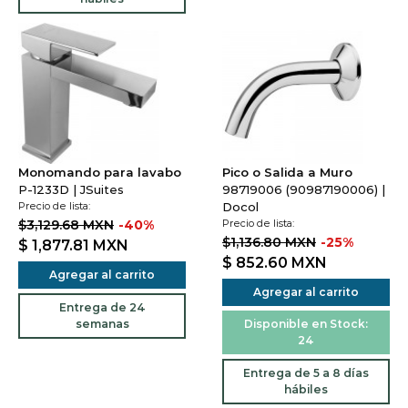
Monomando para lavabo
Pico o Salida a Muro
P-1233D | JSuites
98719006 (90987190006) |
Precio de lista:
Docol
$3,129.68 MXN
-40%
Precio de lista:
$1,136.80 MXN
-25%
$ 1,877.81
MXN
$ 852.60
MXN
Agregar al carrito
Agregar al carrito
Entrega de 24
semanas
Disponible en Stock:
24
Entrega de 5 a 8 días
hábiles