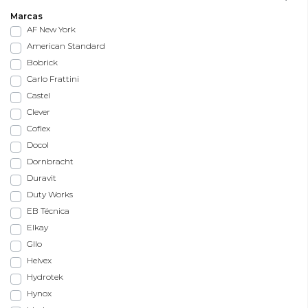
Marcas
AF New York
American Standard
Bobrick
Carlo Frattini
Castel
Clever
Coflex
Docol
Dornbracht
Duravit
Duty Works
EB Técnica
Elkay
Gllo
Helvex
Hydrotek
Hynox