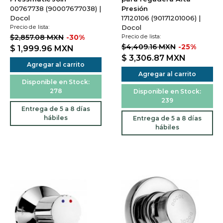
00767738 (90007677038) |
Presión
Docol
17120106 (90171201006) |
Precio de lista:
Docol
$2,857.08 MXN
-30%
Precio de lista:
$4,409.16 MXN
-25%
$ 1,999.96
MXN
$ 3,306.87
MXN
Agregar al carrito
Agregar al carrito
Disponible en Stock:
278
Disponible en Stock:
239
Entrega de 5 a 8 días
hábiles
Entrega de 5 a 8 días
hábiles