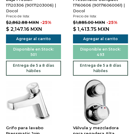
17120306 (90171203006) |
17160606 (901716060061) |
Docol
Docol
Precio de lista:
Precio de lista:
$2,862.88 MXN
-25%
$1,885.00 MXN
-25%
$ 2,147.16
MXN
$ 1,413.75
MXN
Agregar al carrito
Agregar al carrito
Disponible en Stock:
Disponible en Stock:
501
493
Entrega de 5 a 8 días
Entrega de 5 a 8 días
hábiles
hábiles
Grifo para lavabo
Válvula y mezcladora
Pressmatic Join
para regadera Alta