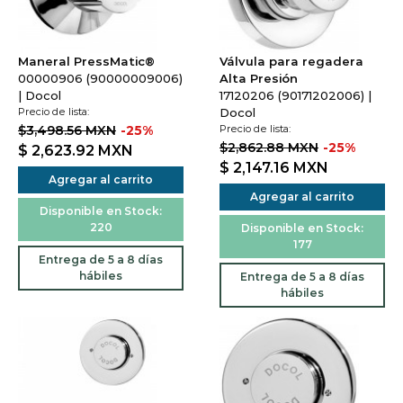
Maneral PressMatic®
Válvula para regadera
00000906 (90000009006)
Alta Presión
| Docol
17120206 (90171202006) |
Precio de lista:
Docol
$3,498.56 MXN
-25%
Precio de lista:
$2,862.88 MXN
-25%
$ 2,623.92
MXN
$ 2,147.16
MXN
Agregar al carrito
Agregar al carrito
Disponible en Stock:
220
Disponible en Stock:
177
Entrega de 5 a 8 días
hábiles
Entrega de 5 a 8 días
hábiles