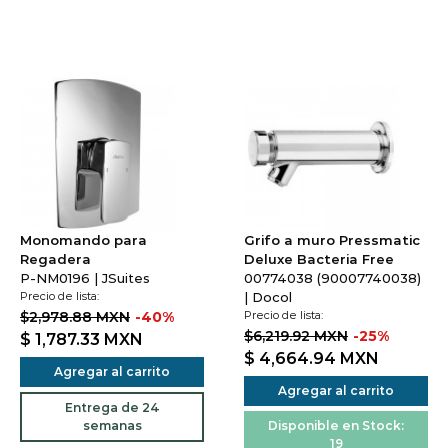
Monomando para
Grifo a muro Pressmatic
Regadera
Deluxe Bacteria Free
P-NM0196 | JSuites
00774038 (90007740038)
Precio de lista:
| Docol
$2,978.88 MXN
-40%
Precio de lista:
$6,219.92 MXN
-25%
$ 1,787.33
MXN
$ 4,664.94
MXN
Agregar al carrito
Agregar al carrito
Entrega de 24
semanas
Disponible en Stock:
19