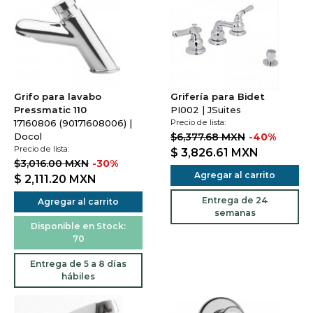
Grifo para lavabo
Grifería para Bidet
Pressmatic 110
PI002 | JSuites
17160806 (90171608006) |
Precio de lista:
Docol
$6,377.68 MXN
-40%
Precio de lista:
$ 3,826.61
MXN
$3,016.00 MXN
-30%
Agregar al carrito
$ 2,111.20
MXN
Entrega de 24
Agregar al carrito
semanas
Disponible en Stock:
70
Entrega de 5 a 8 días
hábiles