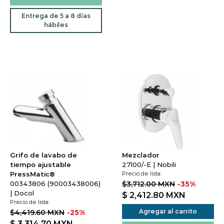
Entrega de 5 a 8 días
hábiles
Grifo de lavabo de
Mezclador
tiempo ajustable
27100/-E | Nobili
PressMatic®
Precio de lista:
00343806 (90003438006)
$3,712.00 MXN
-35%
| Docol
$ 2,412.80
MXN
Precio de lista:
Agregar al carrito
$4,419.60 MXN
-25%
$ 3,314.70
MXN