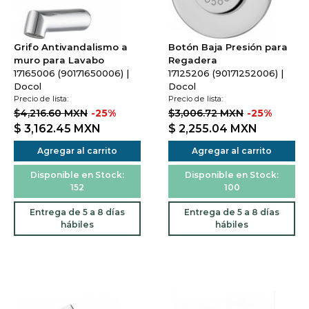
Grifo Antivandalismo a
Botón Baja Presión para
muro para Lavabo
Regadera
17165006 (90171650006) |
17125206 (90171252006) |
Docol
Docol
Precio de lista:
Precio de lista:
$4,216.60 MXN
-25%
$3,006.72 MXN
-25%
$ 3,162.45
MXN
$ 2,255.04
MXN
Agregar al carrito
Agregar al carrito
Disponible en Stock:
Disponible en Stock:
152
100
Entrega de 5 a 8 días
Entrega de 5 a 8 días
hábiles
hábiles