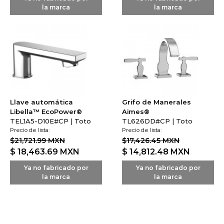
la marca
la marca
Llave automática
Grifo de Manerales
Libella™ EcoPower®
Aimes®
TEL1A5-D10E#CP | Toto
TL626DD#CP | Toto
Precio de lista:
Precio de lista:
$21,721.99 MXN
$17,426.45 MXN
$ 18,463.69
MXN
$ 14,812.48
MXN
Ya no fabricado por
Ya no fabricado por
la marca
la marca