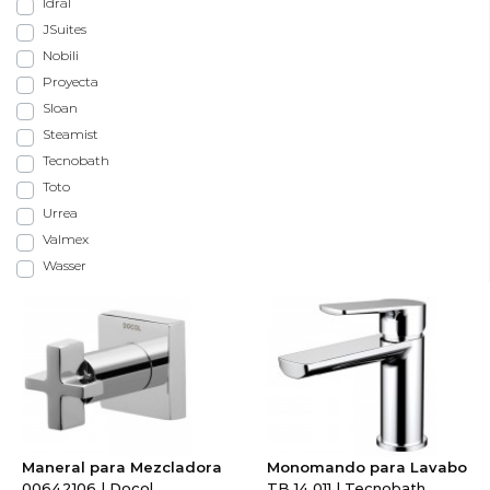
Idral
JSuites
Nobili
Proyecta
Sloan
Steamist
Tecnobath
Toto
Urrea
Valmex
Wasser
Maneral para Mezcladora
Monomando para Lavabo
00642106 | Docol
TB 14.011 | Tecnobath