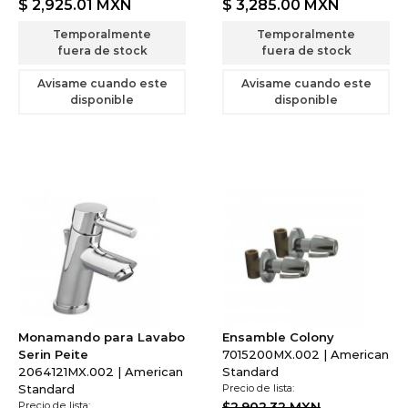
$ 2,925.01
MXN
$ 3,285.00
MXN
Temporalmente
Temporalmente
fuera de stock
fuera de stock
Avisame cuando este
Avisame cuando este
disponible
disponible
Monamando para Lavabo
Ensamble Colony
Serin Peite
7015200MX.002 | American
2064121MX.002 | American
Standard
Standard
Precio de lista:
Precio de lista:
$2,902.32 MXN