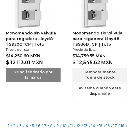
Monomando sin válvula
Monomando sin válvula
para regadera Lloyd®
para regadera Lloyd®
TS930C#CP | Toto
TS930D#CP | Toto
Precio de lista:
Precio de lista:
$14,250.60 MXN
$14,759.55 MXN
$ 12,113.01
MXN
$ 12,545.62
MXN
Ya no fabricado por
Temporalmente
la marca
fuera de stock
Avisame cuando este
disponible
1
/
2
/
3
/
4
/
5
/
6
/
7
/
8
/
9
/
10
/
11
/
12
/
13
/
14
/
15
/
16
/
17
/
18
/