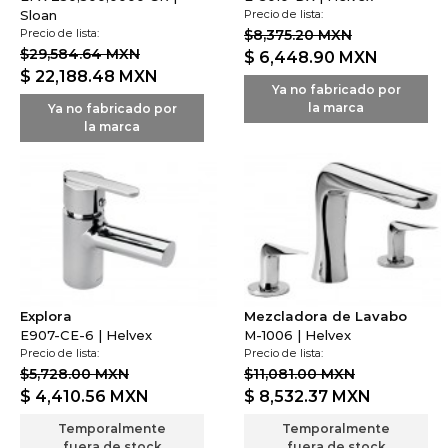
Sloan
Precio de lista:
Precio de lista:
$8,375.20 MXN
$29,584.64 MXN
$ 6,448.90
MXN
$ 22,188.48
MXN
Ya no fabricado por
la marca
Ya no fabricado por
la marca
Explora
Mezcladora de Lavabo
E907-CE-6 | Helvex
M-1006 | Helvex
Precio de lista:
Precio de lista:
$5,728.00 MXN
$11,081.00 MXN
$ 4,410.56
MXN
$ 8,532.37
MXN
Temporalmente
Temporalmente
fuera de stock
fuera de stock