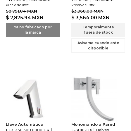
Precio de lista:
Precio de lista:
$8,751.04 MXN
$3,960.00 MXN
$ 7,875.94
MXN
$ 3,564.00
MXN
Ya no fabricado por
Temporalmente
la marca
fuera de stock
Avisame cuando este
disponible
Llave Automática
Monomando a Pared
EFX 250,500,0000 GR |
E-3010-DX | Helvex