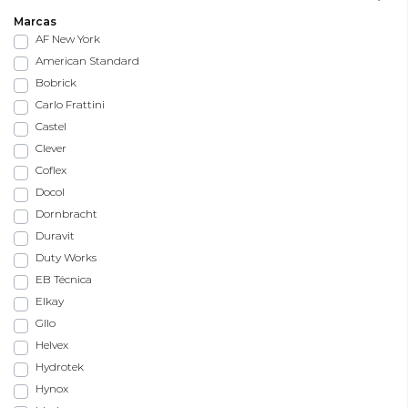
Marcas
AF New York
American Standard
Bobrick
Carlo Frattini
Castel
Clever
Coflex
Docol
Dornbracht
Duravit
Duty Works
EB Técnica
Elkay
Gllo
Helvex
Hydrotek
Hynox