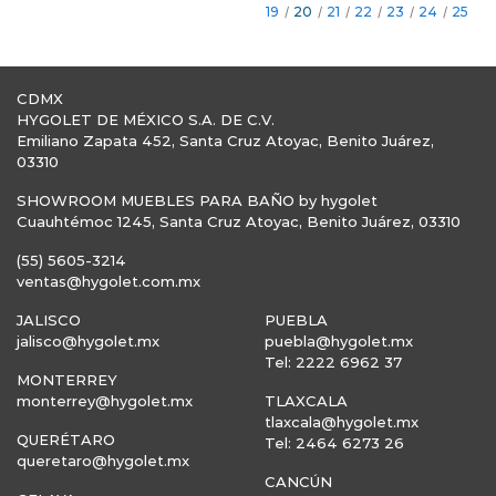
19
/
20
/
21
/
22
/
23
/
24
/
25
CDMX
HYGOLET DE MÉXICO S.A. DE C.V.
Emiliano Zapata 452, Santa Cruz Atoyac, Benito Juárez,
03310
SHOWROOM MUEBLES PARA BAÑO by hygolet
Cuauhtémoc 1245, Santa Cruz Atoyac, Benito Juárez, 03310
(55) 5605-3214
ventas@hygolet.com.mx
JALISCO
PUEBLA
jalisco@hygolet.mx
puebla@hygolet.mx
Tel: 2222 6962 37
MONTERREY
monterrey@hygolet.mx
TLAXCALA
tlaxcala@hygolet.mx
QUERÉTARO
Tel: 2464 6273 26
queretaro@hygolet.mx
CANCÚN