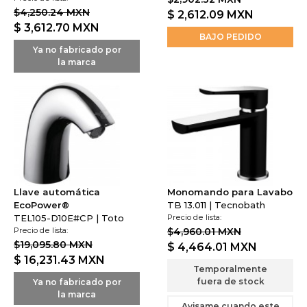
$4,250.24 MXN
$ 2,612.09
MXN
$ 3,612.70
MXN
BAJO PEDIDO
Ya no fabricado por
la marca
Llave automática
Monomando para Lavabo
EcoPower®
TB 13.011 | Tecnobath
TEL105-D10E#CP | Toto
Precio de lista:
Precio de lista:
$4,960.01 MXN
$19,095.80 MXN
$ 4,464.01
MXN
$ 16,231.43
MXN
Temporalmente
fuera de stock
Ya no fabricado por
la marca
Avisame cuando este