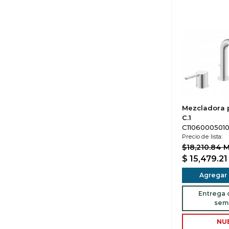
Mezcladora 
C.1
C11060005010 
Precio de lista:
$18,210.84 
$ 15,479.2
Agregar a
Entrega d
sem
NU