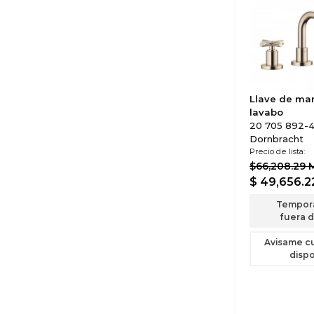
Llave de ma
lavabo
20 705 892-4
Dornbracht
Precio de lista:
$66,208.29
$ 49,656.
Tempor
fuera d
Avisame c
dispo