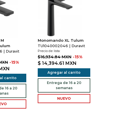
 M
Monomando XL Tulum
Tulum
TU1040002046 | Duravit
 | Duravit
Precio de lista:
$16,934.84 MXN
-15%
 MXN
-15%
$ 14,394.61
MXN
MXN
Agregar al carrito
l carrito
Entrega de 16 a 20
semanas
e 16 a 20
anas
NUEVO
EVO