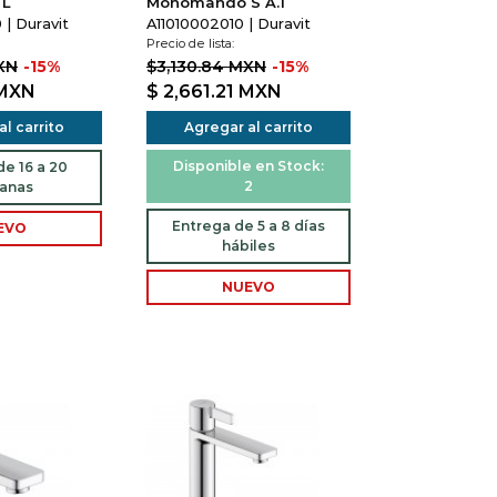
 L
Monomando S A.1
| Duravit
A11010002010 | Duravit
Precio de lista:
XN
-15%
$3,130.84 MXN
-15%
MXN
$ 2,661.21
MXN
l carrito
Agregar al carrito
Disponible en Stock:
e 16 a 20
2
anas
Entrega de 5 a 8 días
EVO
hábiles
NUEVO