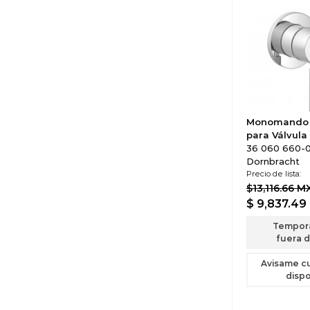
Monomando 
para Válvula
36 060 660-0
Dornbracht
Precio de lista:
$13,116.66 M
$ 9,837.49
Tempor
fuera d
Avisame c
dispo