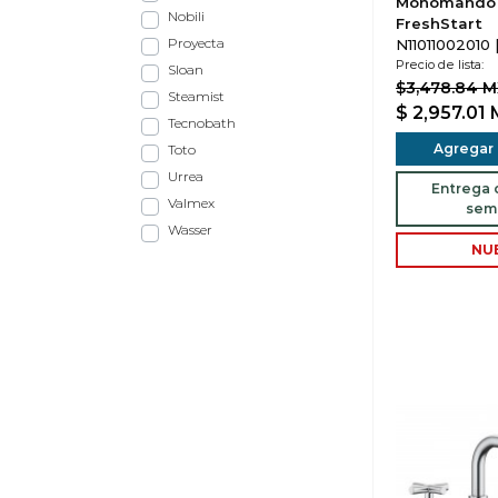
Monomando
Nobili
FreshStart
Proyecta
N11011002010 
Precio de lista:
Sloan
$3,478.84 
Steamist
$ 2,957.01
Tecnobath
Agregar a
Toto
Urrea
Entrega d
Valmex
sem
Wasser
NU