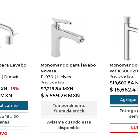
para Lavabo
Monomando para lavabo
Monomando L
Novara
WT1030002010
| Duravit
E-930 | Helvex
Precio de lista:
Precio de lista:
$19,602.84 
MXN
-15%
$7,219.84 MXN
$ 16,662.4
1
MXN
$ 5,559.28
MXN
Agregar a
l carrito
Temporalmente
Entrega d
fuera de stock
sem
e 16 a 20
anas
Avisame cuando este
disponible
NU
EVO