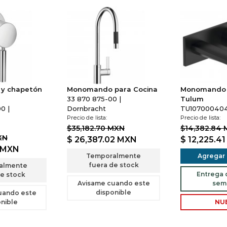
y chapetón
Monomando para Cocina
Monomando 
33 870 875-00 |
Tulum
0 |
Dornbracht
TU1070004046
Precio de lista:
Precio de lista:
$35,182.70 MXN
$14,382.84
XN
$ 26,387.02
MXN
$ 12,225.4
MXN
Temporalmente
Agregar a
fuera de stock
almente
Entrega d
e stock
Avisame cuando este
sem
disponible
uando este
nible
NU