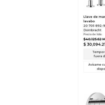
Llave de ma
lavabo
20 705 892-9
Dornbracht
Precio de lista:
$40,125.62 
$ 30,094.2
Tempor
fuera d
Avisame c
dispo