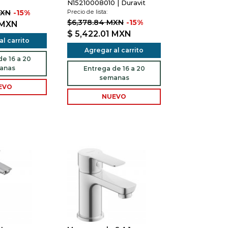
N15210008010 | Duravit
MXN
-15%
Precio de lista:
$6,378.84 MXN
-15%
MXN
$ 5,422.01
MXN
l carrito
Agregar al carrito
e 16 a 20
anas
Entrega de 16 a 20
semanas
EVO
NUEVO