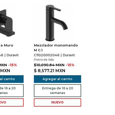
a Muro
Mezclador monomando
M C.1
 | Duravit
C11020002046 | Duravit
Precio de lista:
 MXN
-15%
$10,090.84 MXN
-15%
1
MXN
$ 8,577.21
MXN
l carrito
Agregar al carrito
e 16 a 20
Entrega de 16 a 20
anas
semanas
EVO
NUEVO