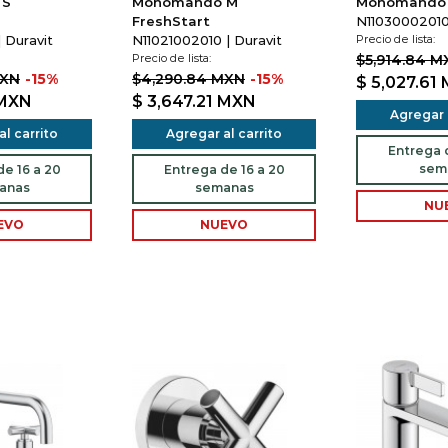
 S
Monomando M
Monomando
FreshStart
N11030002010 
| Duravit
N11021002010 | Duravit
Precio de lista:
Precio de lista:
$5,914.84 M
MXN
-15%
$4,290.84 MXN
-15%
$ 5,027.61
MXN
$ 3,647.21
MXN
Agregar a
l carrito
Agregar al carrito
Entrega d
sem
e 16 a 20
Entrega de 16 a 20
anas
semanas
NU
EVO
NUEVO