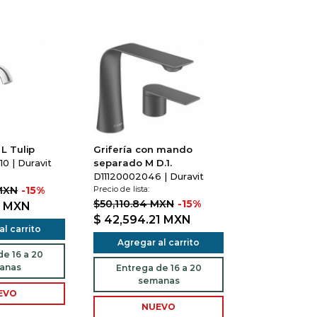
 Tulip
Grifería con mando
 | Duravit
separado M D.1.
D11120002046 | Duravit
MXN
-15%
Precio de lista:
$50,110.84 MXN
-15%
1
MXN
$ 42,594.21
MXN
l carrito
Agregar al carrito
e 16 a 20
anas
Entrega de 16 a 20
semanas
EVO
NUEVO