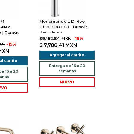
 M
Monomando L D-Neo
D-Neo
DE1030002010 | Duravit
| Duravit
Precio de lista:
$9,162.84 MXN
-15%
XN
-15%
$ 7,788.41
MXN
MXN
Agregar al carrito
l carrito
Entrega de 16 a 20
semanas
e 16 a 20
anas
NUEVO
EVO