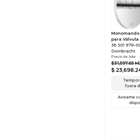
Monomando 
para Válvula
36 501 979-00
Dornbracht
Precio de lista:
$31,597.65 
$ 23,698.
Tempor
fuera d
Avisame c
dispo