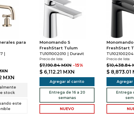
nerales para
Monomando S
Monomando
FreshStart Tulum
FreshStart 
7 |
TU1011002010 | Duravit
TU1021002046
Precio de lista:
Precio de lista:
$7,190.84 MXN
-15%
$10,438.84
 MXN
$ 6,112.21
MXN
$ 8,873.01
22
MXN
Agregar al carrito
Agregar a
almente
Entrega de 16 a 20
Entrega d
e stock
semanas
sem
uando este
nible
NUEVO
NU