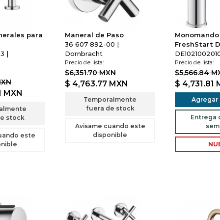
nerales para
Maneral de Paso
Monomando
36 607 892-00 |
FreshStart 
3 |
Dornbracht
DE1021002010 
Precio de lista:
Precio de lista:
$6,351.70 MXN
$5,566.84 M
MXN
$ 4,763.77
MXN
$ 4,731.81
1
MXN
Temporalmente
Agregar a
fuera de stock
almente
Entrega d
e stock
Avisame cuando este
sem
disponible
uando este
nible
NU