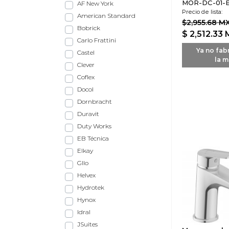
MOR-DC-01-B
AF New York
Precio de lista:
American Standard
$2,955.68 M
Bobrick
$ 2,512.33
Carlo Frattini
Ya no fab
Castel
la m
Clever
Coflex
Docol
Dornbracht
Duravit
Duty Works
EB Técnica
Elkay
Gllo
Helvex
Hydrotek
Hynox
Idral
JSuites