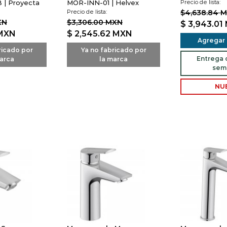
 | Proyecta
MOR-INN-01 | Helvex
Precio de lista:
Precio de lista:
$4,638.84 
XN
$3,306.00 MXN
$ 3,943.01
MXN
$ 2,545.62
MXN
Agregar a
ricado por
Ya no fabricado por
Entrega d
arca
la marca
sem
NU