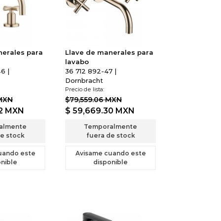
nerales para
Llave de manerales para
lavabo
6 |
36 712 892-47 |
Dornbracht
Precio de lista:
 MXN
$79,559.06 MXN
22
MXN
$ 59,669.30
MXN
almente
Temporalmente
e stock
fuera de stock
uando este
Avisame cuando este
nible
disponible