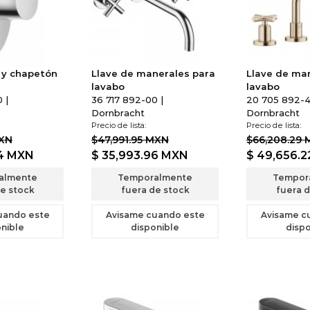
y chapetón
Llave de manerales para
Llave de ma
lavabo
lavabo
 |
36 717 892-00 |
20 705 892-4
Dornbracht
Dornbracht
Precio de lista:
Precio de lista:
MXN
$47,991.95 MXN
$66,208.29
24
MXN
$ 35,993.96
MXN
$ 49,656.
almente
Temporalmente
Tempor
e stock
fuera de stock
fuera d
uando este
Avisame cuando este
Avisame c
nible
disponible
dispo