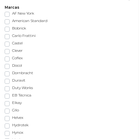
Marcas
AF New York
American Standard
Bobrick
Carlo Frattini
Castel
Clever
Coflex
Docol
Dornbracht
Duravit
Duty Works
EB Técnica
Elkay
Gllo
Helvex
Hydrotek
Hynox