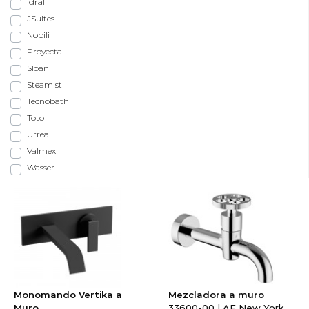
Idral
JSuites
Nobili
Proyecta
Sloan
Steamist
Tecnobath
Toto
Urrea
Valmex
Wasser
Monomando Vertika a
Mezcladora a muro
Muro
33600-00 | AF New York