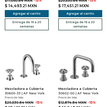
$17,050.84 MXN
-15%
$20,530.84 MXN
-15%
$ 14,493.21
MXN
$ 17,451.21
MXN
Agregar al carrito
Agregar al carrito
Entrega de 16 a 20
Entrega de 16 a 20
semanas
semanas
Mezcladora a Cubierta
Mezcladora a Cubierta
30600-33 | AF New York
30602-00 | AF New York
Precio de lista:
Precio de lista:
$20,530.84 MXN
-15%
$12,874.84 MXN
-15%