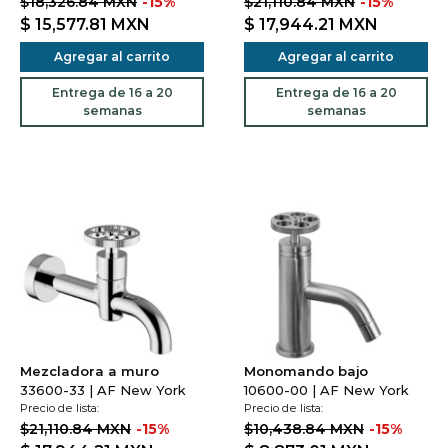
$18,326.84 MXN
-15%
$21,110.84 MXN
-15%
$ 15,577.81
MXN
$ 17,944.21
MXN
Agregar al carrito
Agregar al carrito
Entrega de 16 a 20
Entrega de 16 a 20
semanas
semanas
Mezcladora a muro
Monomando bajo
33600-33 | AF New York
10600-00 | AF New York
Precio de lista:
Precio de lista:
$21,110.84 MXN
-15%
$10,438.84 MXN
-15%