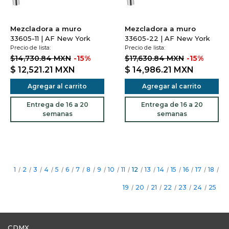
Mezcladora a muro
Mezcladora a muro
33605-11 | AF New York
33605-22 | AF New York
Precio de lista:
Precio de lista:
$14,730.84 MXN
-15%
$17,630.84 MXN
-15%
$ 12,521.21
MXN
$ 14,986.21
MXN
Agregar al carrito
Agregar al carrito
Entrega de 16 a 20
Entrega de 16 a 20
semanas
semanas
1
/
2
/
3
/
4
/
5
/
6
/
7
/
8
/
9
/
10
/
11
/
12
/
13
/
14
/
15
/
16
/
17
/
18
/
19
/
20
/
21
/
22
/
23
/
24
/
25
CDMX