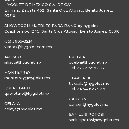
HYGOLET DE MÉXICO S.A. DE C.V.
Emiliano Zapata 452, Santa Cruz Atoyac, Benito Juárez,
03310
SHOWROOM MUEBLES PARA BAÑO by hygolet
Cuauhtémoc 1245, Santa Cruz Atoyac, Benito Juárez, 03310
(55) 5605-3214
ventas@hygolet.com.mx
JALISCO
PUEBLA
jalisco@hygolet.mx
puebla@hygolet.mx
Tel: 2222 6962 37
MONTERREY
monterrey@hygolet.mx
TLAXCALA
tlaxcala@hygolet.mx
QUERÉTARO
Tel: 2464 6273 26
queretaro@hygolet.mx
CANCÚN
CELAYA
cancun@hygolet.mx
celaya@hygolet.mx
SAN LUIS POTOSI
sanluispotosi@hygolet.mx