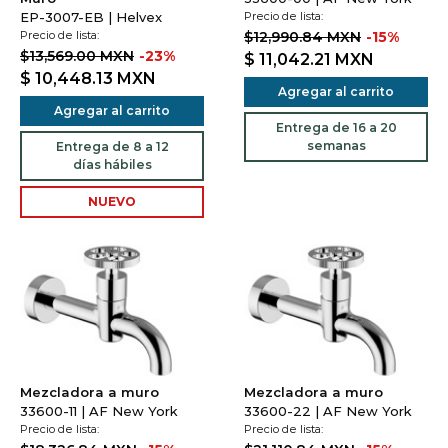
EP-3007-EB | Helvex
Precio de lista:
Precio de lista:
$12,990.84 MXN
-15%
$13,569.00 MXN
-23%
$ 11,042.21
MXN
$ 10,448.13
MXN
Agregar al carrito
Agregar al carrito
Entrega de 16 a 20
semanas
Entrega de 8 a 12
días hábiles
NUEVO
Mezcladora a muro
Mezcladora a muro
33600-11 | AF New York
33600-22 | AF New York
Precio de lista:
Precio de lista: