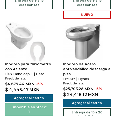
Entrega de 8 a 15
Entrega de 8 a 15
días hábiles
días hábiles
NUEVO
Inodoro para fluxómetro
Inodoro de Acero
con Asiento
antivandálico descarga a
Flux Handicap + | Cato
piso
Precio de lista:
HY007 | Hynox
$4,679.44 MXN
-5%
Precio de lista:
$25,703.28 MXN
-5%
$ 4,445.47
MXN
$ 24,418.12
MXN
Agregar al carrito
Agregar al carrito
Disponible en Stock:
1
Entrega de 15 a 20