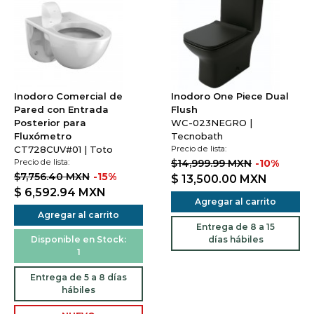
Inodoro Comercial de
Inodoro One Piece Dual
Pared con Entrada
Flush
Posterior para
WC-023NEGRO |
Fluxómetro
Tecnobath
CT728CUV#01 | Toto
Precio de lista:
Precio de lista:
$14,999.99 MXN
-10%
$7,756.40 MXN
-15%
$ 13,500.00
MXN
$ 6,592.94
MXN
Agregar al carrito
Agregar al carrito
Entrega de 8 a 15
Disponible en Stock:
días hábiles
1
Entrega de 5 a 8 días
hábiles