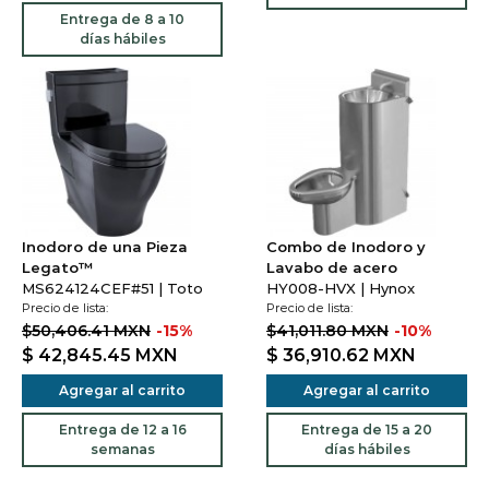
Entrega de 8 a 10
días hábiles
Inodoro de una Pieza
Combo de Inodoro y
Legato™
Lavabo de acero
MS624124CEF#51 | Toto
HY008-HVX | Hynox
Precio de lista:
Precio de lista:
$50,406.41 MXN
-15%
$41,011.80 MXN
-10%
$ 42,845.45
MXN
$ 36,910.62
MXN
Agregar al carrito
Agregar al carrito
Entrega de 12 a 16
Entrega de 15 a 20
semanas
días hábiles