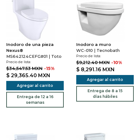
Inodoro de una pieza
Inodoro a muro
Nexus®
WC-010 | Tecnobath
MS642124CEFG#01 | Toto
Precio de lista:
Precio de lista:
$9,212.40 MXN
-10%
$34,547.53 MXN
-15%
$ 8,291.16
MXN
$ 29,365.40
MXN
Agregar al carrito
Agregar al carrito
Entrega de 8 a 15
días hábiles
Entrega de 12 a 16
semanas