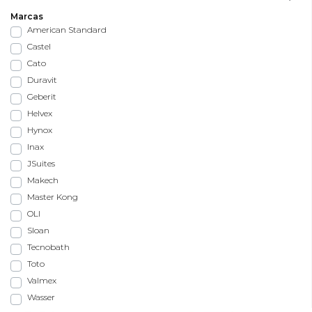
Marcas
American Standard
Castel
Cato
Duravit
Geberit
Helvex
Hynox
Inax
JSuites
Makech
Master Kong
OLI
Sloan
Tecnobath
Toto
Valmex
Wasser