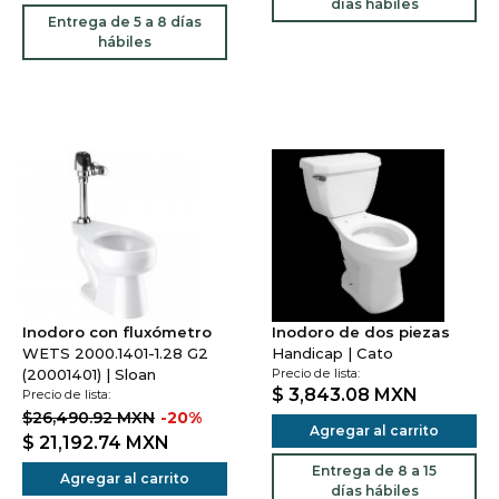
días hábiles
Entrega de 5 a 8 días
hábiles
Inodoro con fluxómetro
Inodoro de dos piezas
WETS 2000.1401-1.28 G2
Handicap | Cato
(20001401) | Sloan
Precio de lista:
$ 3,843.08
MXN
Precio de lista:
$26,490.92 MXN
-20%
Agregar al carrito
$ 21,192.74
MXN
Entrega de 8 a 15
Agregar al carrito
días hábiles