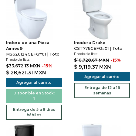
Indoro de una Pieza
Inodoro Drake
Aimes®
CST776CEFG#01 | Toto
MS626124CEFG#01 | Toto
Precio de lista:
Precio de lista:
$10,728.67 MXN
-15%
$33,672.13 MXN
-15%
$ 9,119.37
MXN
$ 28,621.31
MXN
Agregar al carrito
Agregar al carrito
Entrega de 12 a 16
Disponible en Stock:
semanas
1
Entrega de 5 a 8 días
hábiles