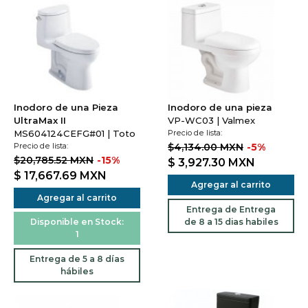
Inodoro de una Pieza
Inodoro de una pieza
UltraMax II
VP-WC03 | Valmex
MS604124CEFG#01 | Toto
Precio de lista:
Precio de lista:
$4,134.00 MXN
-5%
$20,785.52 MXN
-15%
$ 3,927.30
MXN
$ 17,667.69
MXN
Agregar al carrito
Agregar al carrito
Entrega de Entrega
Disponible en Stock:
de 8 a 15 dias habiles
1
Entrega de 5 a 8 días
hábiles