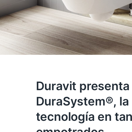
Duravit presenta
DuraSystem®, la
tecnología en ta
empotrados.