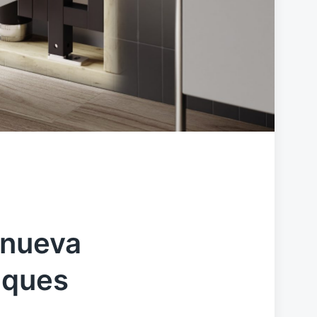
 nueva
nques