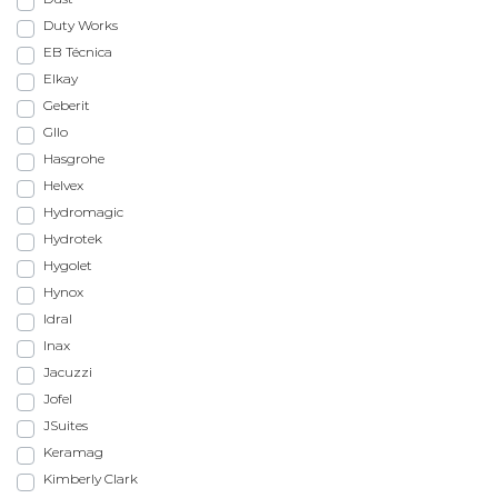
Duty Works
EB Técnica
Elkay
Geberit
Gllo
Hasgrohe
Helvex
Hydromagic
Hydrotek
Hygolet
Hynox
Idral
Inax
Jacuzzi
Jofel
JSuites
Keramag
Kimberly Clark