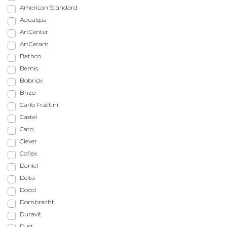
American Standard
AquaSpa
ArtCenter
ArtCeram
Bathco
Bemis
Bobrick
Brizo
Carlo Frattini
Castel
Cato
Clever
Coflex
Daniel
Delta
Docol
Dornbracht
Duravit
Dust