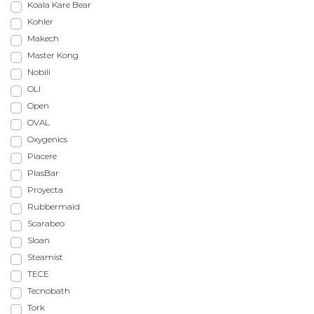
Koala Kare Bear
Kohler
Makech
Master Kong
Nobili
OLI
Open
OVAL
Oxygenics
Piacere
PlasBar
Proyecta
Rubbermaid
Scarabeo
Sloan
Steamist
TECE
Tecnobath
Tork