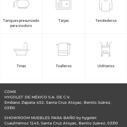
Tanques presurizado
Tarjas
Tendederos
para inodoro
Tinas
Toalleros
Utilitarios
CDMX
HYGOLET DE MÉXICO S.A. DE C.V.
Emiliano Zapata 452, Santa Cruz Atoyac, Benito Juárez,
03310
SHOWROOM MUEBLES PARA BAÑO by hygolet
Cuauhtémoc 1245, Santa Cruz Atoyac, Benito Juárez, 03310