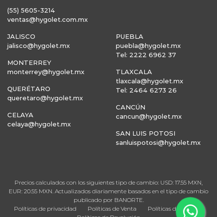
(55) 5605-3214
ventas@hygolet.com.mx
JALISCO
PUEBLA
jalisco@hygolet.mx
puebla@hygolet.mx
Tel: 2222 6962 37
MONTERREY
monterrey@hygolet.mx
TLAXCALA
tlaxcala@hygolet.mx
QUERÉTARO
Tel: 2464 6273 26
queretaro@hygolet.mx
CANCÚN
CELAYA
cancun@hygolet.mx
celaya@hygolet.mx
SAN LUIS POTOSI
sanluispotosi@hygolet.mx
Precios calculados con los siguientes tipo de cambio: USD: 17.55 MXN,
EUR: 20.55 MXN. Actualizados diariamente basados en el tipo de cambio
publicado por BANORTE.
Políticas de privacidad
Políticas de Venta
Políticas de Entrega